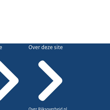
e
Over deze site
Over Rijksoverheid.nl