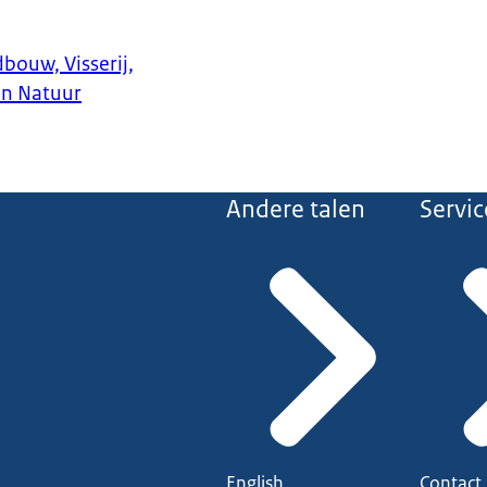
bouw, Visserij,
en Natuur
Andere talen
Servic
English
Contact