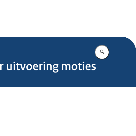
.nl
Vul in wat u z
 uitvoering moties