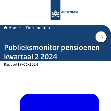
Naar de homepage van Rijksoverheid
Rijksoverheid
Home
Documenten
Vu
Publieksmonitor pensioenen
kwartaal 2 2024
Rapport
17-06-2024