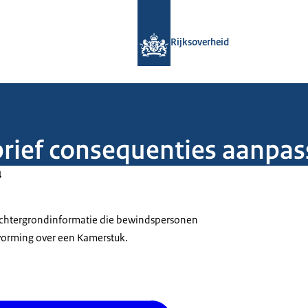
Naar de homepage van Rijksoverheid
Rijksoverheid
brief consequenties aanpa
4
 achtergrondinformatie die bewindspersonen
tvorming over een Kamerstuk.