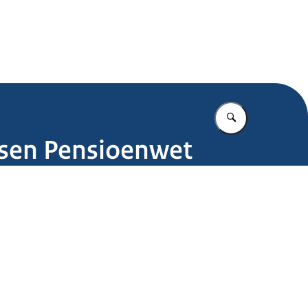
.nl
Vul in wat u z
ssen Pensioenwet