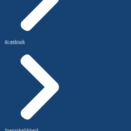
AI-gebruik
Toegankelijkheid