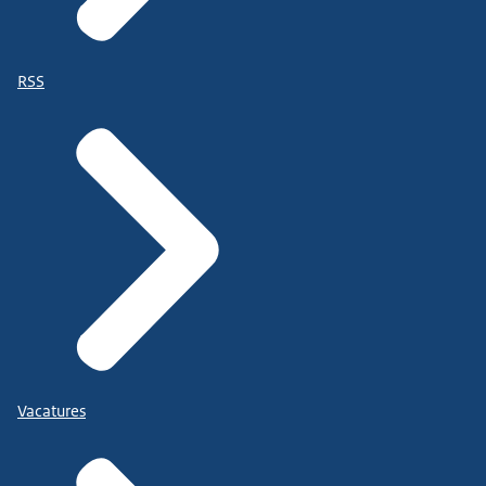
RSS
Vacatures