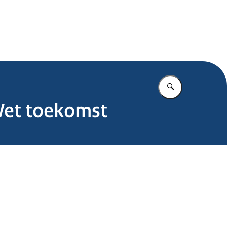
.nl
Vul in wat u z
Wet toekomst