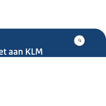
.nl
Vul in wat u z
ket aan KLM