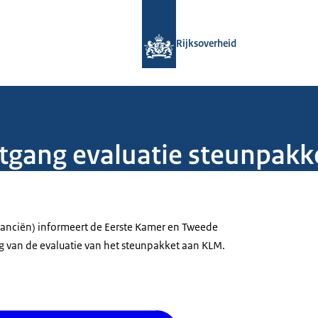
Naar de homepage van Rijksoverheid
Rijksoverheid
tgang evaluatie steunpak
nanciën) informeert de Eerste Kamer en Tweede
 van de evaluatie van het steunpakket aan KLM.