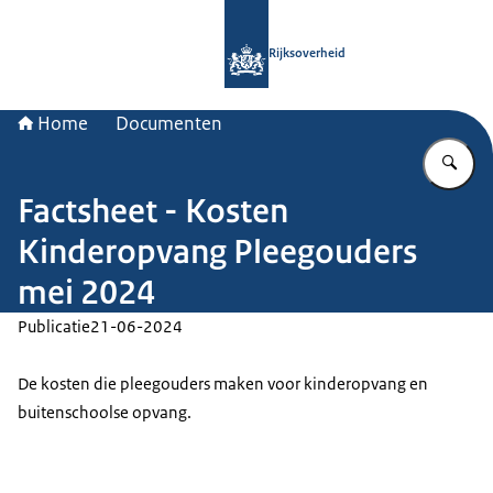
Naar de homepage van Rijksoverheid
Rijksoverheid
Home
Documenten
Vu
Factsheet - Kosten
Kinderopvang Pleegouders
mei 2024
Publicatie
21-06-2024
De kosten die pleegouders maken voor kinderopvang en
buitenschoolse opvang.