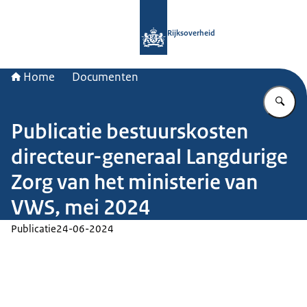
Naar de homepage van Rijksoverheid
Rijksoverheid
Home
Documenten
Vu
Publicatie bestuurskosten
directeur-generaal Langdurige
Zorg van het ministerie van
VWS, mei 2024
Publicatie
24-06-2024