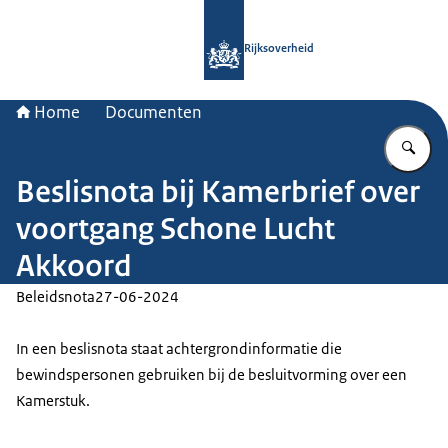
Naar de homepage van Rijksoverheid
Rijksoverheid
Home
Documenten
Vu
Beslisnota bij Kamerbrief over
voortgang Schone Lucht
Akkoord
Beleidsnota
27-06-2024
In een beslisnota staat achtergrondinformatie die
bewindspersonen gebruiken bij de besluitvorming over een
Kamerstuk.