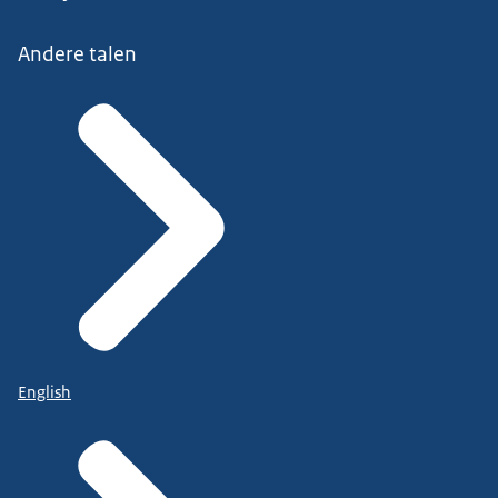
Andere talen
English