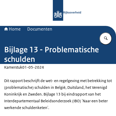
Naar de homepage van Rijksoverheid
Rijksoverheid
Home
Documenten
Vu
Bijlage 13 - Problematische
schulden
Kamerstuk
01-05-2024
Dit rapport beschrijft de wet- en regelgeving met betrekking tot
(problematische) schulden in België, Duitsland, het Verenigd
Koninkrijk en Zweden. Bijlage 13 bij eindrapport van het
Interdepartementaal Beleidsonderzoek (IBO) 'Naar een beter
werkende schuldenketen'.