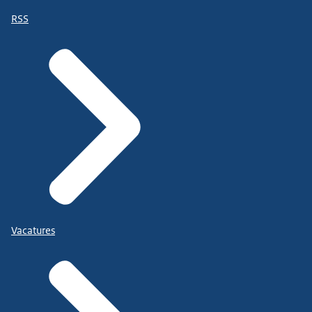
RSS
Vacatures