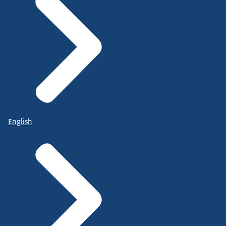
English