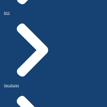
RSS
Vacatures