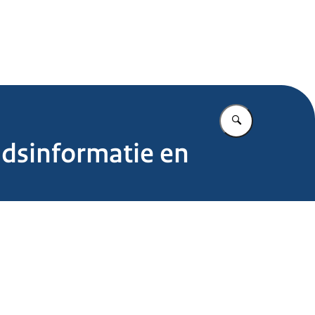
.nl
Vul in wat u z
idsinformatie en