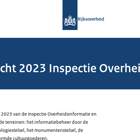
Naar de homepage van Rijksoverheid
Rijksoverheid
icht 2023 Inspectie Overhe
ht 2023 van de Inspectie Overheidsinformatie en
e terreinen: het informatiebeheer door de
ologiestelsel, het monumentenstelsel, de
chermde cultuurgoederen.