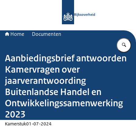
Naar de homepage van Rijksoverheid
Rijksoverheid
Home
Documenten
Vu
Aanbiedingsbrief antwoorden
Kamervragen over
jaarverantwoording
Buitenlandse Handel en
Ontwikkelingssamenwerking
2023
Kamerstuk
01-07-2024