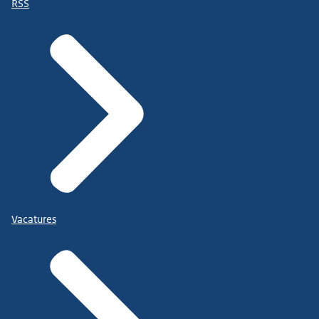
RSS
Vacatures