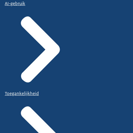
AI-gebruik
Toegankelijkheid