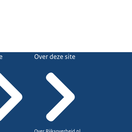
e
Over deze site
Over Rijksoverheid.nl