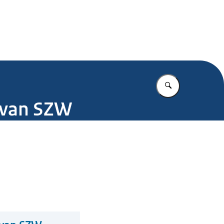
.nl
Vul in wat u z
e van SZW