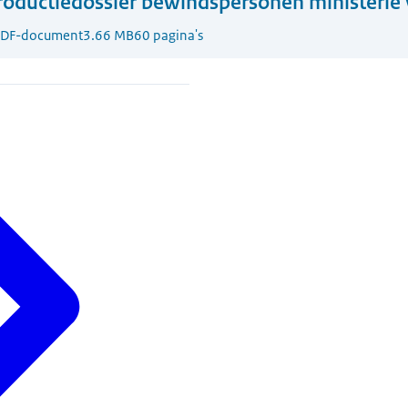
roductiedossier bewindspersonen ministerie
DF-document
3.66 MB
60 pagina's