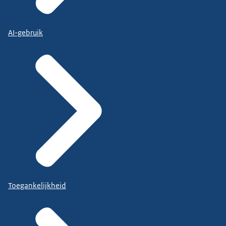
AI-gebruik
Toegankelijkheid