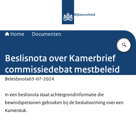
Naar de homepage van Rijksoverheid
Rijksoverheid
Home
Documenten
Vu
Beslisnota over Kamerbrief
commissiedebat mestbeleid
Beleidsnota
03-07-2024
In een beslisnota staat achtergrondinformatie die
bewindspersonen gebruiken bij de besluitvorming over een
Kamerstuk.