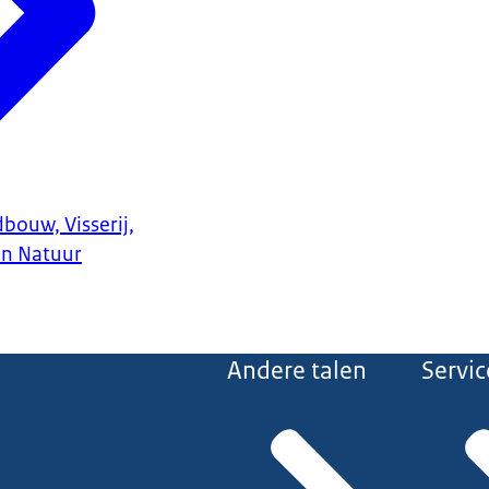
bouw, Visserij,
en Natuur
Andere talen
Servic