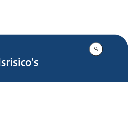
.nl
Vul in wat u z
risico's