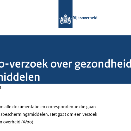
Naar de homepage van Rijksoverheid
Rijksoverheid
o-verzoek over gezondheids
iddelen
4
om alle documentatie en correspondentie die gaan
wasbeschermingsmiddelen. Het gaat om een verzoek
n overheid (Woo).