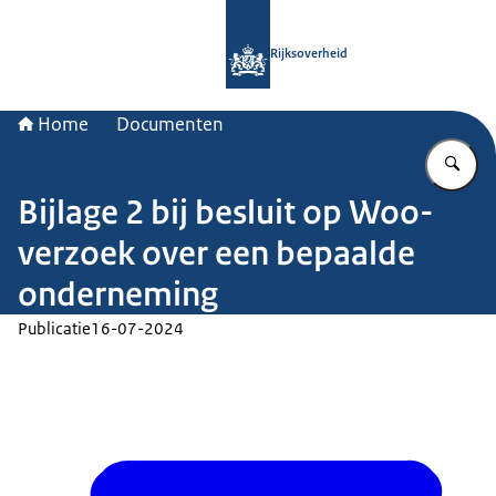
Naar de homepage van Rijksoverheid
Rijksoverheid
Home
Documenten
Vu
Bijlage 2 bij besluit op Woo-
verzoek over een bepaalde
onderneming
Publicatie
16-07-2024