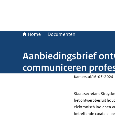
Home
Documenten
Aanbiedingsbrief ontw
communiceren profes
Kamerstuk
16-07-2024
Staatssecretaris Struyc
het ontwerpbesluit houd
elektronisch indienen 
betreffende curatele, 