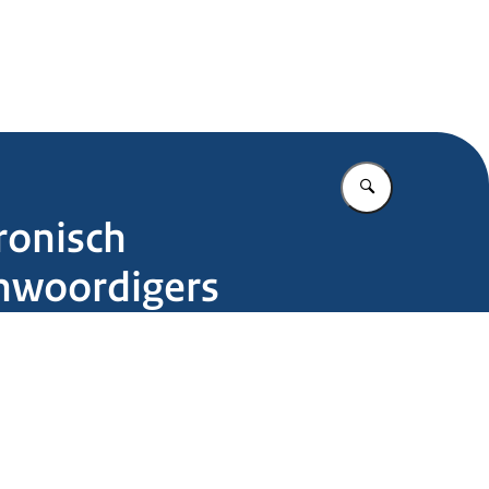
.nl
Vul in wat u z
ronisch
enwoordigers