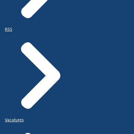
RSS
Vacatures