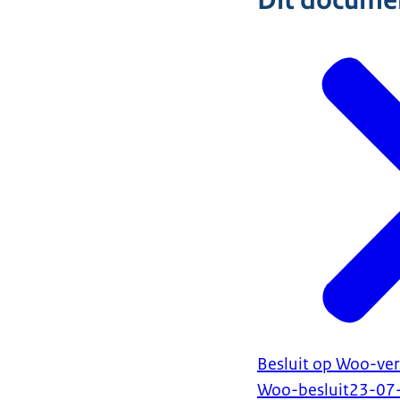
Dit document
Besluit op Woo-ver
Woo-besluit
23-07