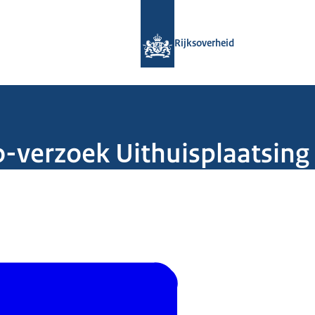
Naar de homepage van Rijksoverheid
Rijksoverheid
oo-verzoek Uithuisplaatsing