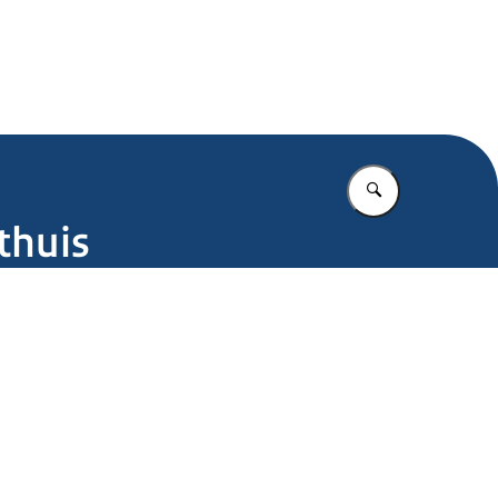
.nl
Vul in wat u z
thuis