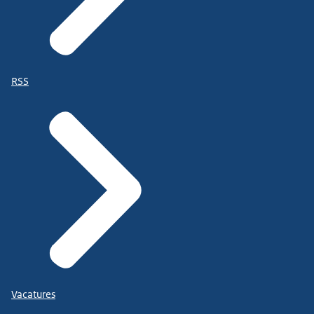
RSS
Vacatures