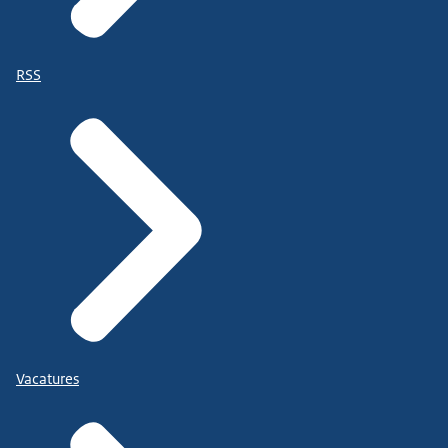
RSS
Vacatures