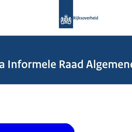
Naar de homepage van Rijksoverheid
Rijksoverheid
 Informele Raad Algemene