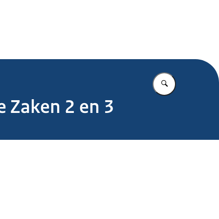
.nl
Vul in wat u z
 Zaken 2 en 3