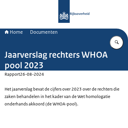
Naar de homepage van Rijksoverheid
Rijksoverheid
Home
Documenten
Vu
Jaarverslag rechters WHOA
pool 2023
Rapport
26-08-2024
Het jaarverslag bevat de cijfers over 2023 over de rechters die
zaken behandelen in het kader van de Wet homologatie
onderhands akkoord (de WHOA-pool).