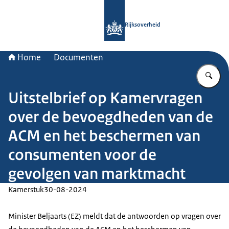
Naar de homepage van Rijksoverheid
Rijksoverheid
Home
Documenten
Vu
Uitstelbrief op Kamervragen
over de bevoegdheden van de
ACM en het beschermen van
consumenten voor de
gevolgen van marktmacht
Kamerstuk
30-08-2024
Minister Beljaarts (EZ) meldt dat de antwoorden op vragen over