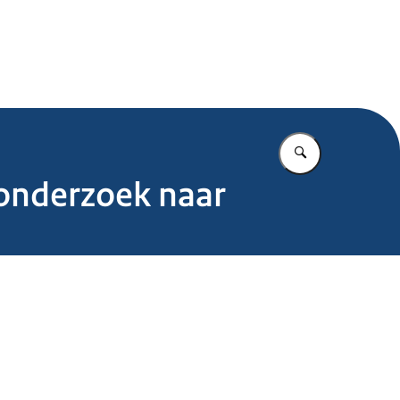
.nl
Vul in wat u z
onderzoek naar