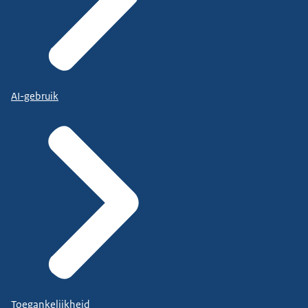
AI-gebruik
Toegankelijkheid