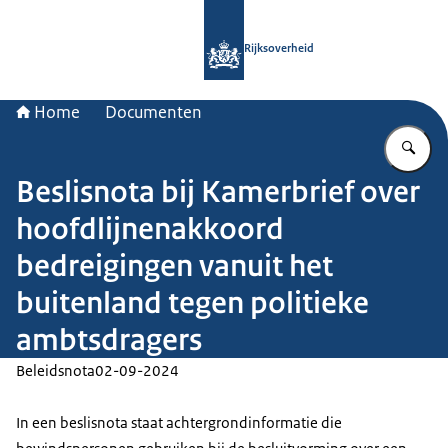
Naar de homepage van Rijksoverheid
Rijksoverheid
Home
Documenten
Vu
Beslisnota bij Kamerbrief over
hoofdlijnenakkoord
bedreigingen vanuit het
buitenland tegen politieke
ambtsdragers
Beleidsnota
02-09-2024
In een beslisnota staat achtergrondinformatie die