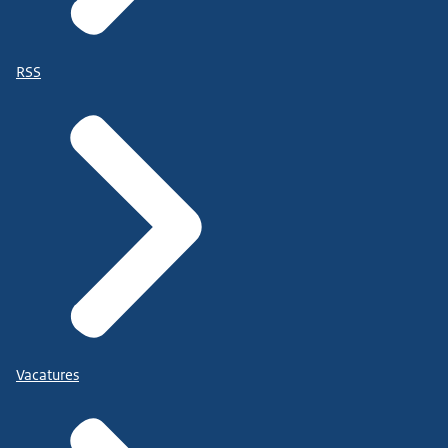
RSS
Vacatures