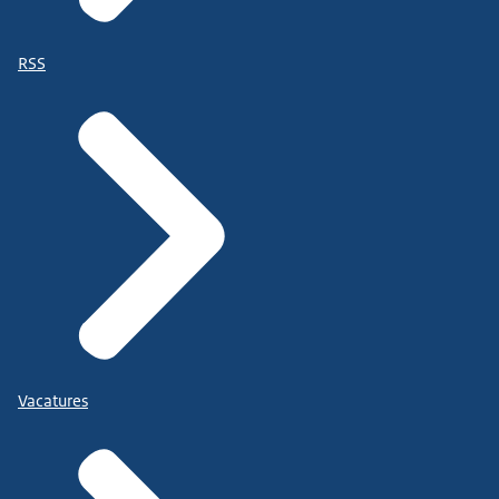
RSS
Vacatures