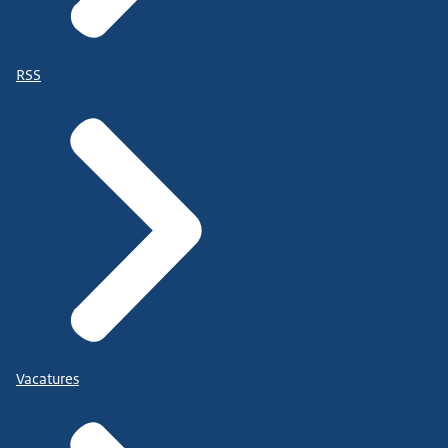
RSS
Vacatures