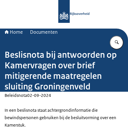
Naar de homepage van Rijksoverheid
Rijksoverheid
Home
Documenten
Vu
Beslisnota bij antwoorden op
Kamervragen over brief
mitigerende maatregelen
sluiting Groningenveld
Beleidsnota
02-09-2024
In een beslisnota staat achtergrondinformatie die
bewindspersonen gebruiken bij de besluitvorming over een
Kamerstuk.