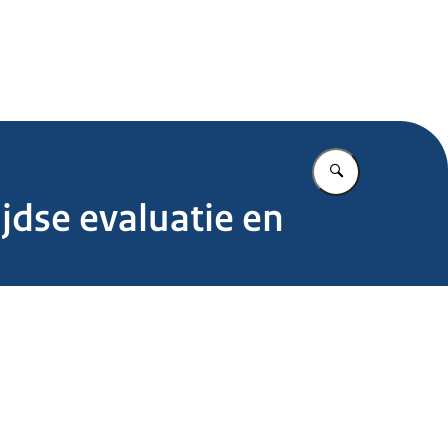
.nl
Vul in wat u z
ijdse evaluatie en