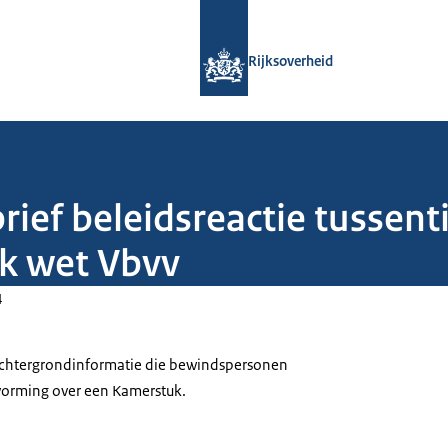
Naar de homepage van Rijksoverheid
Rijksoverheid
rief beleidsreactie tussent
k wet Vbvv
4
 achtergrondinformatie die bewindspersonen
tvorming over een Kamerstuk.