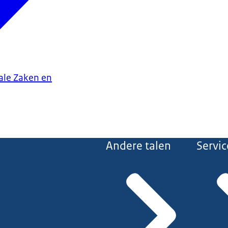
iale Zaken en
Andere talen
Servic