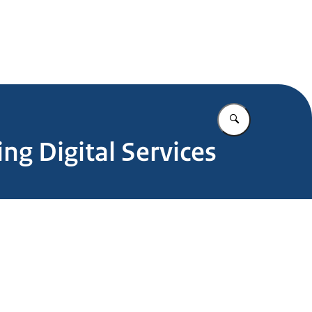
.nl
Vul in wat u z
ng Digital Services