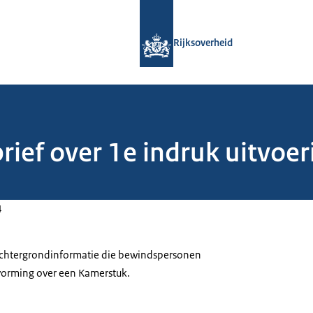
Naar de homepage van Rijksoverheid
Rijksoverheid
rief over 1e indruk uitvoeri
4
 achtergrondinformatie die bewindspersonen
tvorming over een Kamerstuk.