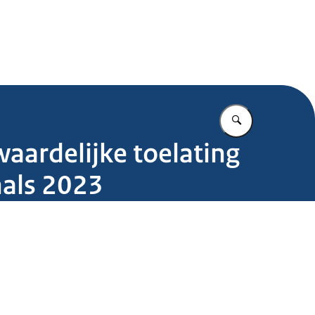
.nl
Vul in wat u z
aardelijke toelating
nals 2023