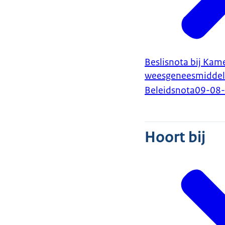
Beslisnota bij Kam
weesgeneesmiddele
Beleidsnota
09-08
Hoort bij