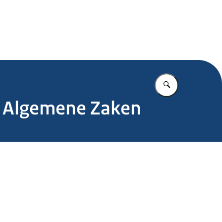
.nl
Vul in wat u z
 Algemene Zaken