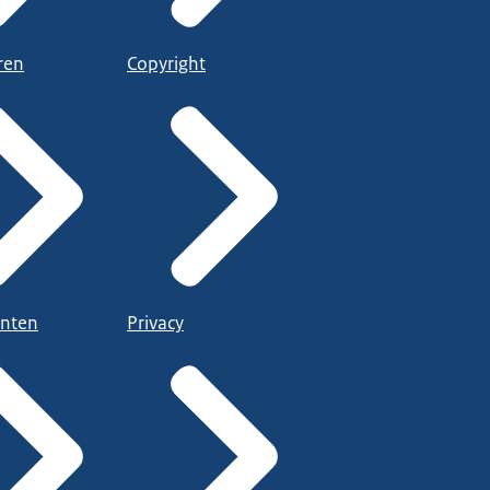
ren
Copyright
nten
Privacy