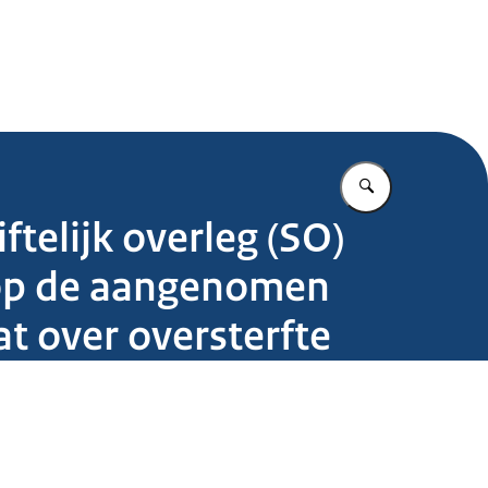
.nl
Vul in wat u z
telijk overleg (SO)
 op de aangenomen
at over oversterfte