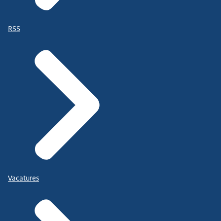
RSS
Vacatures