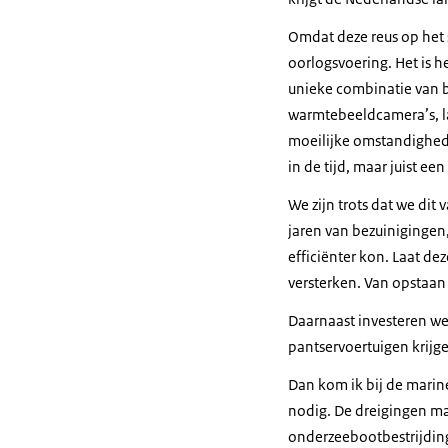
Omdat deze reus op het s
oorlogsvoering. Het is 
unieke combinatie van b
warmtebeeldcamera’s, la
moeilijke omstandighede
in de tijd, maar juist een
We zijn trots dat we di
jaren van bezuinigingen,
efficiënter kon. Laat de
versterken. Van opstaan
Daarnaast investeren we
pantservoertuigen krij
Dan kom ik bij de marin
nodig. De dreigingen ma
onderzeebootbestrijding