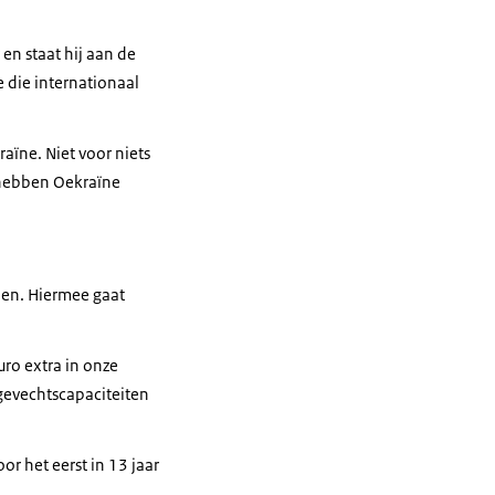
n staat hij aan de
 die internationaal
aïne. Niet voor niets
j hebben Oekraïne
eden. Hiermee gaat
uro extra in onze
 gevechtscapaciteiten
r het eerst in 13 jaar