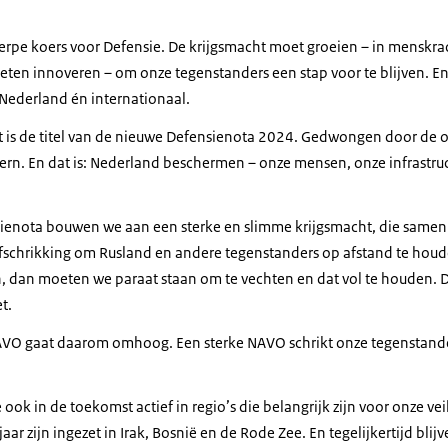
erpe koers voor Defensie. De krijgsmacht moet groeien – in menskra
en innoveren – om onze tegenstanders een stap voor te blijven. 
ederland én internationaal.
dat is de titel van de nieuwe Defensienota 2024. Gedwongen door d
ern. En dat is: Nederland beschermen – onze mensen, onze infrastruc
enota bouwen we aan een sterke en slimme krijgsmacht, die samen 
fschrikking om Rusland en andere tegenstanders op afstand te houd
n, dan moeten we paraat staan om te vechten en dat vol te houden. 
t.
AVO gaat daarom omhoog. Een sterke NAVO schrikt onze tegenstande
 ook in de toekomst actief in regio’s die belangrijk zijn voor onze ve
 jaar zijn ingezet in Irak, Bosnië en de Rode Zee. En tegelijkertijd bli