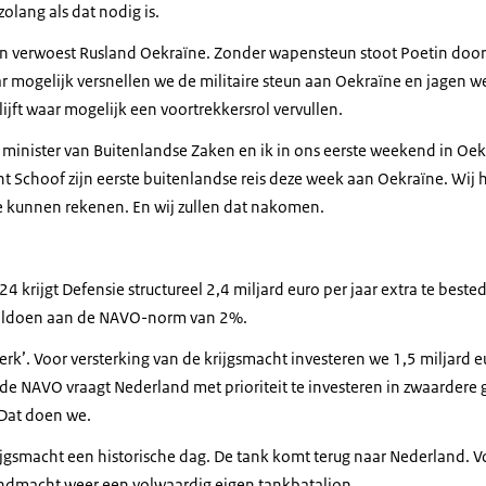
olang als dat nodig is.
 verwoest Rusland Oekraïne. Zonder wapensteun stoot Poetin door e
 mogelijk versnellen we de militaire steun aan Oekraïne en jagen we
ijft waar mogelijk een voortrekkersrol vervullen.
 minister van Buitenlandse Zaken en ik in ons eerste weekend in Oekr
nt Schoof zijn eerste buitenlandse reis deze week aan Oekraïne. Wi
 kunnen rekenen. En wij zullen dat nakomen.
 krijgt Defensie structureel 2,4 miljard euro per jaar extra te best
voldoen aan de NAVO-norm van 2%.
Sterk’. Voor versterking van de krijgsmacht investeren we 1,5 miljard e
 de NAVO vraagt Nederland met prioriteit te investeren in zwaardere
 Dat doen we.
jgsmacht een historische dag. De tank komt terug naar Nederland. Voo
andmacht weer een volwaardig eigen tankbataljon.