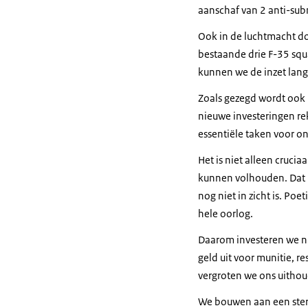
aanschaf van 2 anti-sub
Ook in de luchtmacht do
bestaande drie F-35 squa
kunnen we de inzet lan
Zoals gezegd wordt ook 
nieuwe investeringen rek
essentiële taken voor on
Het is niet alleen cruc
kunnen volhouden. Dat is
nog niet in zicht is. Poe
hele oorlog.
Daarom investeren we ni
geld uit voor munitie, r
vergroten we ons uitho
We bouwen aan een sterk