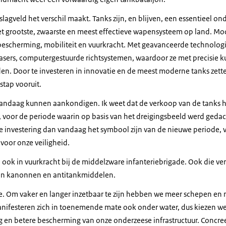
lagveld het verschil maakt. Tanks zijn, en blijven, een essentieel 
het grootste, zwaarste en meest effectieve wapensysteem op land. M
escherming, mobiliteit en vuurkracht. Met geavanceerde technologi
sers, computergestuurde richtsystemen, waardoor ze met precisie k
n. Door te investeren in innovatie en de meest moderne tanks zette
 stap vooruit.
t vandaag kunnen aankondigen. Ik weet dat de verkoop van de tanks 
 voor de periode waarin op basis van het dreigingsbeeld werd gedach
ze investering dan vandaag het symbool zijn van de nieuwe periode, 
 voor onze veiligheid.
 ook in vuurkracht bij de middelzware infanteriebrigade. Ook die ve
gen kanonnen en antitankmiddelen.
e. Om vaker en langer inzetbaar te zijn hebben we meer schepen en 
nifesteren zich in toenemende mate ook onder water, dus kiezen w
 en betere bescherming van onze onderzeese infrastructuur. Concre