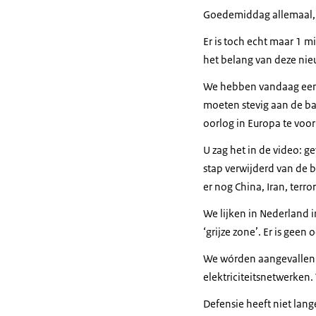
Goedemiddag allemaal,
Er is toch echt maar 1 
het belang van deze nie
We hebben vandaag een 
moeten stevig aan de b
oorlog in Europa te vo
U zag het in de video: g
stap verwijderd van de 
er nog China, Iran, terr
We lijken in Nederland i
‘grijze zone’. Er is geen
We wórden aangevallen. 
elektriciteitsnetwerken
Defensie heeft niet lan