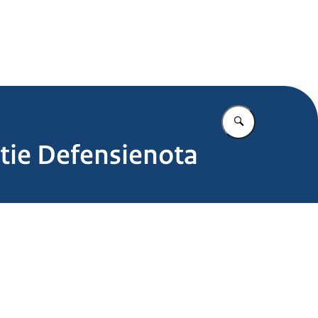
.nl
Vul in wat u z
tie Defensienota