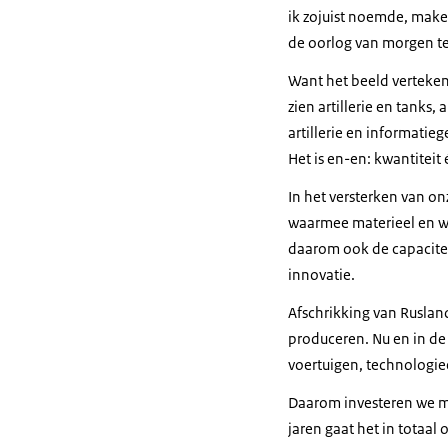
ik zojuist noemde, make
de oorlog van morgen t
Want het beeld verteken
zien artillerie en tanks
artillerie en informati
Het is en-en: kwantiteit 
In het versterken van o
waarmee materieel en w
daarom ook de capacitei
innovatie.
Afschrikking van Ruslan
produceren. Nu en in d
voertuigen, technologi
Daarom investeren we m
jaren gaat het in totaal