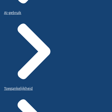
AI-gebruik
Toegankelijkheid