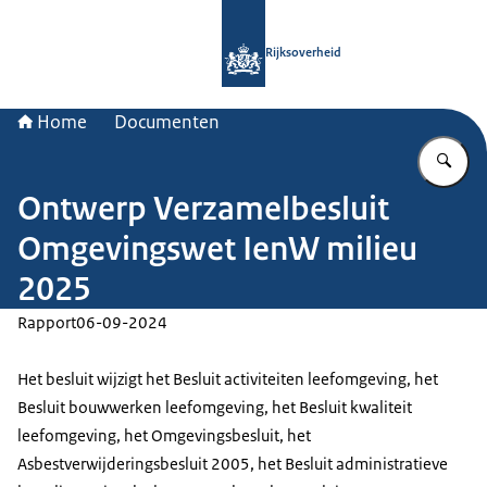
Naar de homepage van Rijksoverheid
Rijksoverheid
Home
Documenten
Vu
Ontwerp Verzamelbesluit
Omgevingswet IenW milieu
2025
Rapport
06-09-2024
Het besluit wijzigt het Besluit activiteiten leefomgeving, het
Besluit bouwwerken leefomgeving, het Besluit kwaliteit
leefomgeving, het Omgevingsbesluit, het
Asbestverwijderingsbesluit 2005, het Besluit administratieve