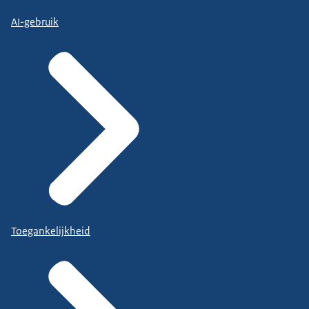
AI-gebruik
Toegankelijkheid