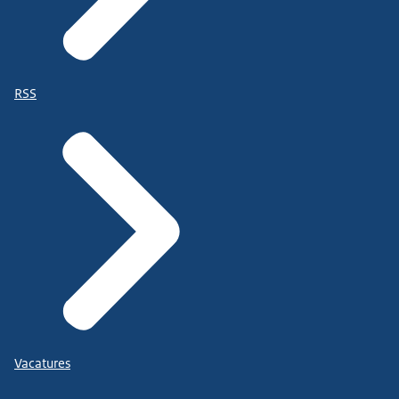
RSS
Vacatures