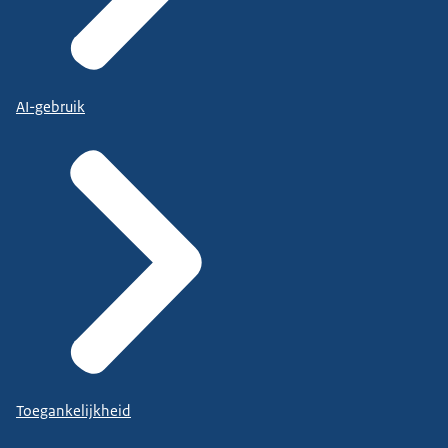
AI-gebruik
Toegankelijkheid