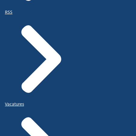
RSS
Vacatures