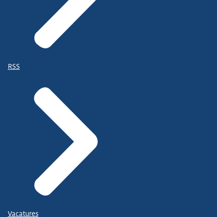
RSS
Vacatures