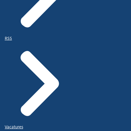
RSS
Vacatures