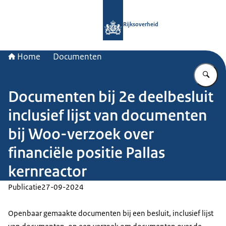
Naar de homepage van Rijksoverheid
Rijksoverheid
Home
Documenten
Vu
Documenten bij 2e deelbesluit
inclusief lijst van documenten
bij Woo-verzoek over
financiële positie Pallas
kernreactor
Publicatie
27-09-2024
Openbaar gemaakte documenten bij een besluit, inclusief lijst