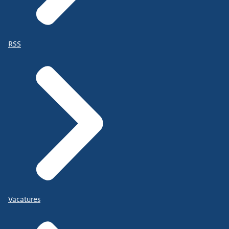
RSS
Vacatures