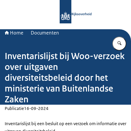
Naar de homepage van Rijksoverheid
Rijksoverheid
Home
Documenten
Vu
Inventarislijst bij Woo-verzoek
over uitgaven
diversiteitsbeleid door het
ministerie van Buitenlandse
Zaken
Publicatie
16-09-2024
Inventarislijst bij een besluit op een verzoek om informatie over